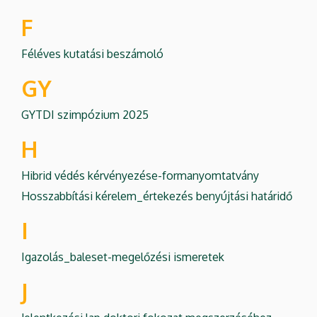
F
Féléves kutatási beszámoló
GY
GYTDI szimpózium 2025
H
Hibrid védés kérvényezése-formanyomtatvány
Hosszabbítási kérelem_értekezés benyújtási határidő
I
Igazolás_baleset-megelőzési ismeretek
J