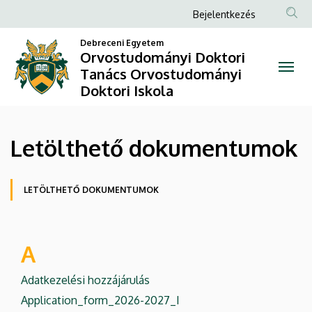
Letölthető
Ugrás
Anonim
Bejelentkezés
a
Felhasználói
dokumentumok
tartalomra
Debreceni Egyetem
fiók
Orvostudományi Doktori
|
Tanács Orvostudományi
menüje
Doktori Iskola
Orvostudományi
Doktori
Letölthető dokumentumok
Tanács
Orvostudományi
Oldalmenü
LETÖLTHETŐ DOKUMENTUMOK
Doktori
Iskola
A
Adatkezelési hozzájárulás
Application_form_2026-2027_I