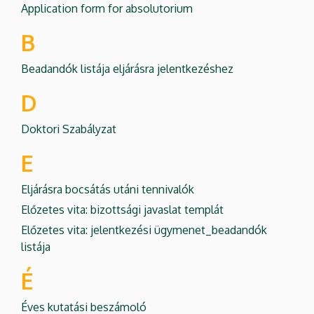
Application form for absolutorium
B
Beadandók listája eljárásra jelentkezéshez
D
Doktori Szabályzat
E
Eljárásra bocsátás utáni tennivalók
Előzetes vita: bizottsági javaslat templát
Előzetes vita: jelentkezési ügymenet_beadandók
listája
É
Éves kutatási beszámoló