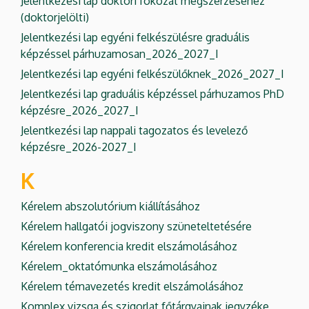
Jelentkezési lap doktori fokozat megszerzéséhez
(doktorjelölti)
Jelentkezési lap egyéni felkészülésre graduális
képzéssel párhuzamosan_2026_2027_I
Jelentkezési lap egyéni felkészülőknek_2026_2027_I
Jelentkezési lap graduális képzéssel párhuzamos PhD
képzésre_2026_2027_I
Jelentkezési lap nappali tagozatos és levelező
képzésre_2026-2027_I
K
Kérelem abszolutórium kiállításához
Kérelem hallgatói jogviszony szüneteltetésére
Kérelem konferencia kredit elszámolásához
Kérelem_oktatómunka elszámolásához
Kérelem témavezetés kredit elszámolásához
Komplex vizsga és szigorlat főtárgyainak jegyzéke