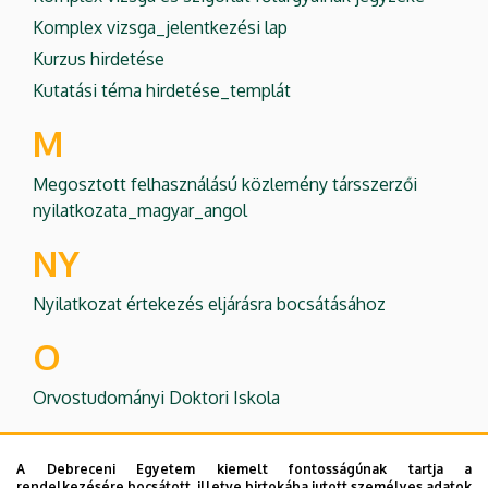
Komplex vizsga_jelentkezési lap
Kurzus hirdetése
Kutatási téma hirdetése_templát
M
Megosztott felhasználású közlemény társszerzői
nyilatkozata_magyar_angol
NY
Nyilatkozat értekezés eljárásra bocsátásához
O
Orvostudományi Doktori Iskola
T
A Debreceni Egyetem kiemelt fontosságúnak tartja a
rendelkezésére bocsátott, illetve birtokába jutott személyes adatok