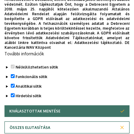
Tájékoztató doktori szigorlathoz
védelmét. Ezúton tájékoztatjuk Önt, hogy a Debreceni Egyetem a
Tájékoztató komplex vizsgához
2018. május 25. napjától kötelezően alkalmazandó Általános
Adatvédelmi Rendelet alapján felülvizsgálta folyamatait és
Társszerzői nyilatkozat magyar_angol
beépítette a GDPR előírásait az adatkezelési és adatvédelmi
tevékenységébe. A felhasználók személyes adatait a Debreceni
Társtémavezetői kérelem
Egyetem korábban is teljes körültekintéssel kezelte, megfelelve az
érvényben lévő adatkezelési szabályozásoknak. A GDPR előírásait
Templátok_értekezés_tézis_meghívó
követve frissítettük Adatvédelmi Tájékoztatónkat, amelyet az
alábbi linkre kattintva olvashat el:
Adatkezelési tájékoztató.
DE
Témavezető váltási kérelem
Kancellária WAV Központ
Témavezetői akkreditációs űrlap
További információk
Témavezetői értékelés
Nélkülözhetetlen sütik
Legutóbbi frissítés:
2026. 07. 09. 17:07
Funkcionális sütik
Analitikai sütik
Hirdetési sütik
KIVÁLASZTOTTAK MENTÉSE
WITHDRAW CONSENT
Adatvédelem
Adatvédelem
ÖSSZES ELUTASÍTÁSA