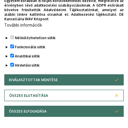
Egyetem korábban is teljes körültekintéssel kezelte, megfelelve az
Legutóbbi frissítés:
2023. 03. 26. 20:02
érvényben lévő adatkezelési szabályozásoknak. A GDPR előírásait
követve frissítettük Adatvédelmi Tájékoztatónkat, amelyet az
alábbi linkre kattintva olvashat el:
Adatkezelési tájékoztató.
DE
Kancellária WAV Központ
További információk
Nélkülözhetetlen sütik
Funkcionális sütik
Analitikai sütik
Hirdetési sütik
KIVÁLASZTOTTAK MENTÉSE
WITHDRAW CONSENT
Adatvédelem
Adatvédelem
ÖSSZES ELUTASÍTÁSA
Technikai információk
ÖSSZES ELFOGADÁSA
Szerzői jog © 2026 Unideb