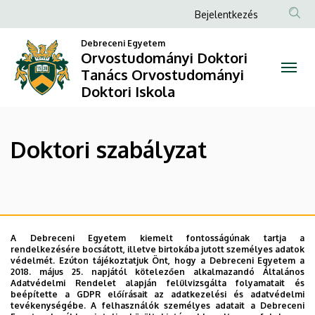
Doktori
Ugrás
Anonim
Bejelentkezés
a
Felhasználói
szabályzat
tartalomra
Debreceni Egyetem
fiók
Orvostudományi Doktori
|
Tanács Orvostudományi
menüje
Doktori Iskola
Orvostudományi
Doktori
Doktori szabályzat
Tanács
Orvostudományi
Doktori
Doktori szabályzat 2016. szeptember előtt induló
Iskola
képzésekre
A Debreceni Egyetem kiemelt fontosságúnak tartja a
és
2016. szeptember után induló
rendelkezésére bocsátott, illetve birtokába jutott személyes adatok
képzésekre
külön található meg.
védelmét. Ezúton tájékoztatjuk Önt, hogy a Debreceni Egyetem a
2018. május 25. napjától kötelezően alkalmazandó Általános
Ezeket a dokumentumokat megtalálja a
Letölthető
Adatvédelmi Rendelet alapján felülvizsgálta folyamatait és
beépítette a GDPR előírásait az adatkezelési és adatvédelmi
Dokumentumok
menüpontnál, vagy
kattintson ide >>>
tevékenységébe. A felhasználók személyes adatait a Debreceni