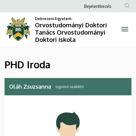
PHD
Ugrás
Anonim
Bejelentkezés
a
Felhasználói
Iroda
tartalomra
Debreceni Egyetem
fiók
Orvostudományi Doktori
|
Tanács Orvostudományi
menüje
Doktori Iskola
Orvostudományi
Doktori
PHD Iroda
Tanács
Orvostudományi
Oláh Zsuzsanna
ügyvivő-szakértő
Doktori
Iskola