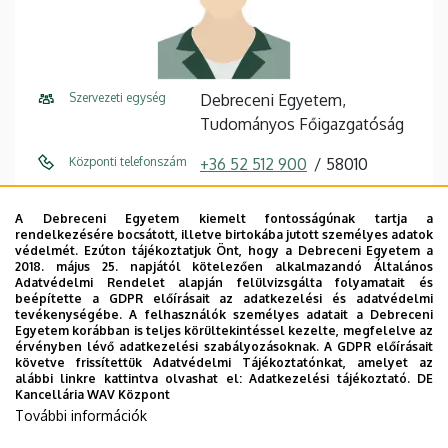
Szervezeti egység
Debreceni Egyetem,
Tudományos Főigazgatóság
Központi telefonszám
+36 52 512 900
58010
E-mail cím
olahzs@med.unideb.hu
A Debreceni Egyetem kiemelt fontosságúnak tartja a
rendelkezésére bocsátott, illetve birtokába jutott személyes adatok
Fax
+36 52 512 918 / 22252
védelmét. Ezúton tájékoztatjuk Önt, hogy a Debreceni Egyetem a
2018. május 25. napjától kötelezően alkalmazandó Általános
Cím
4032 Debrecen, Egyetem tér
Adatvédelmi Rendelet alapján felülvizsgálta folyamatait és
beépítette a GDPR előírásait az adatkezelési és adatvédelmi
1.
tevékenységébe. A felhasználók személyes adatait a Debreceni
Egyetem korábban is teljes körültekintéssel kezelte, megfelelve az
Épület
Főépület (Egyetem téri
érvényben lévő adatkezelési szabályozásoknak. A GDPR előírásait
követve frissítettük Adatvédelmi Tájékoztatónkat, amelyet az
Campus)
alábbi linkre kattintva olvashat el:
Adatkezelési tájékoztató.
DE
Kancellária WAV Központ
Emelet, ajtó
földszint, 15
További információk