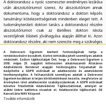
A doktorandusz a nyolc szemeszter eredményes lezárása
után abszolutóriumot szerez. Az abszolutórium annak
dokumentuma, hogy a doktorandusz a doktori képzés
tanulmányi kötelezettségeinek mindenben eleget tett. A
tudományterületi doktori tanács a doktorandusz részére
abszolutóriumot csak az illetékes doktori iskola
vezetőjének írásbeli jóváhagyása alapján állíthat ki. Azon
doktorandusz részére, aki nem szerezte meg a szükséges
240 kreditet, az abszolutórium nem állítható ki. Az
A Debreceni Egyetem kiemelt fontosságúnak tartja a
abszolutórium kiállítását kérvényezni kell. A kitöltött,
rendelkezésére bocsátott, illetve birtokába jutott személyes adatok
doktori iskola által is aláírt kérvényt a PhD irodába kell
védelmét. Ezúton tájékoztatjuk Önt, hogy a Debreceni Egyetem a
2018. május 25. napjától kötelezően alkalmazandó Általános
eljuttatni.
Adatvédelmi Rendelet alapján felülvizsgálta folyamatait és
beépítette a GDPR előírásait az adatkezelési és adatvédelmi
Kérelem abszolutórium kiállítására N_L
tevékenységébe. A felhasználók személyes adatait a Debreceni
Egyetem korábban is teljes körültekintéssel kezelte, megfelelve az
Kérelem abszolutórium
érvényben lévő adatkezelési szabályozásoknak. A GDPR előírásait
követve frissítettük Adatvédelmi Tájékoztatónkat, amelyet az
kiállítására_egyéni
alábbi linkre kattintva olvashat el:
Adatkezelési tájékoztató.
DE
Kancellária WAV Központ
További információk
Ezeket a dokumentumokat megtalálja a
Letölthető