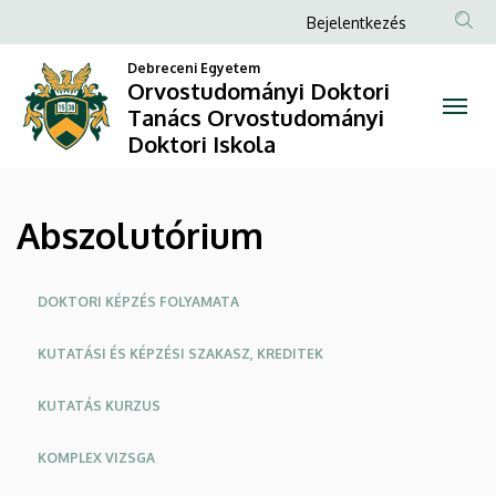
Abszolutórium
Ugrás
Anonim
Bejelentkezés
a
Felhasználói
|
tartalomra
Debreceni Egyetem
fiók
Orvostudományi Doktori
Orvostudományi
Tanács Orvostudományi
menüje
Doktori Iskola
Doktori
Tanács
Abszolutórium
Orvostudományi
Doktori
Oldalmenü
DOKTORI KÉPZÉS FOLYAMATA
Iskola
KUTATÁSI ÉS KÉPZÉSI SZAKASZ, KREDITEK
KUTATÁS KURZUS
KOMPLEX VIZSGA