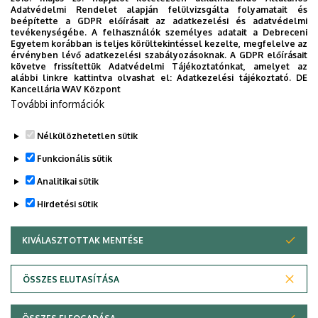
Adatvédelmi Rendelet alapján felülvizsgálta folyamatait és
nyelven zajlik, és a bizottság értékeli az angol
beépítette a GDPR előírásait az adatkezelési és adatvédelmi
nyelvtudást.
tevékenységébe. A felhasználók személyes adatait a Debreceni
Egyetem korábban is teljes körültekintéssel kezelte, megfelelve az
érvényben lévő adatkezelési szabályozásoknak. A GDPR előírásait
követve frissítettük Adatvédelmi Tájékoztatónkat, amelyet az
alábbi linkre kattintva olvashat el:
Adatkezelési tájékoztató.
DE
Kancellária WAV Központ
További információk
Nélkülözhetetlen sütik
Legutóbbi frissítés:
2026. 03. 01. 20:01
Funkcionális sütik
Analitikai sütik
Hirdetési sütik
KIVÁLASZTOTTAK MENTÉSE
WITHDRAW CONSENT
Adatvédelem
Adatvédelem
ÖSSZES ELUTASÍTÁSA
Technikai információk