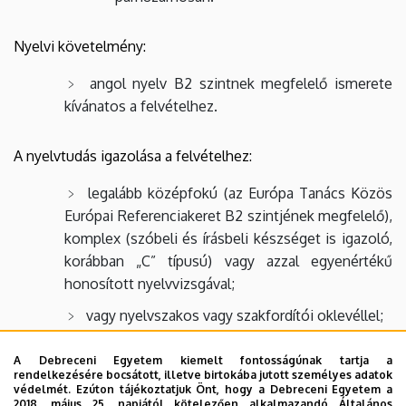
Nyelvi követelmény:
angol nyelv B2 szintnek megfelelő ismerete
kívánatos a felvételhez.
A nyelvtudás igazolása a felvételhez:
legalább középfokú (az Európa Tanács Közös
Európai Referenciakeret B2 szintjének megfelelő),
komplex (szóbeli és írásbeli készséget is igazoló,
korábban „C” típusú) vagy azzal egyenértékű
honosított nyelvvizsgával;
vagy nyelvszakos vagy szakfordítói oklevéllel;
vagy angol nyelvű képzésében szerzett
A Debreceni Egyetem kiemelt fontosságúnak tartja a
abszolutóriummal/oklevéllel;
rendelkezésére bocsátott, illetve birtokába jutott személyes adatok
védelmét. Ezúton tájékoztatjuk Önt, hogy a Debreceni Egyetem a
vagy a felvételi szóbeli meghallgatása angol
2018. május 25. napjától kötelezően alkalmazandó Általános