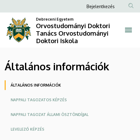
Általános
Ugrás
Anonim
Bejelentkezés
a
Felhasználói
információk
tartalomra
Debreceni Egyetem
fiók
Orvostudományi Doktori
|
Tanács Orvostudományi
menüje
Doktori Iskola
Orvostudományi
Doktori
Általános információk
Tanács
Orvostudományi
Oldalmenü
ÁLTALÁNOS INFORMÁCIÓK
Doktori
NAPPALI TAGOZATOS KÉPZÉS
Iskola
NAPPALI TAGOZAT ÁLLAMI ÖSZTÖNDÍJJAL
LEVELEZŐ KÉPZÉS