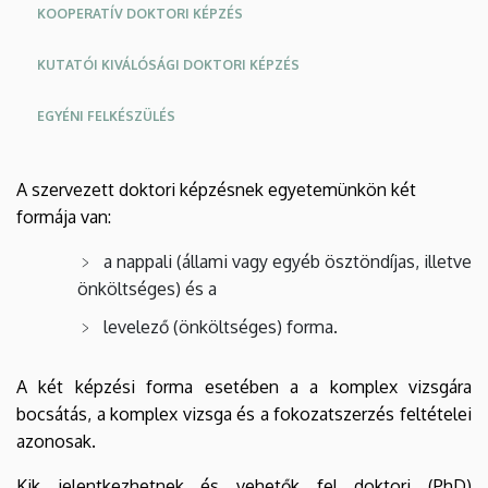
KOOPERATÍV DOKTORI KÉPZÉS
KUTATÓI KIVÁLÓSÁGI DOKTORI KÉPZÉS
EGYÉNI FELKÉSZÜLÉS
A szervezett doktori képzésnek egyetemünkön két
formája van:
a nappali (állami vagy egyéb ösztöndíjas, illetve
önköltséges) és a
levelező (önköltséges) forma.
A két képzési forma esetében a a komplex vizsgára
bocsátás, a komplex vizsga és a fokozatszerzés feltételei
azonosak.
Kik jelentkezhetnek és vehetők fel doktori (PhD)