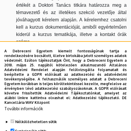
értékét a Doktori Tanács titkára határozza meg a
témavezető és az illetékes szekció vezetője által
jóváhagyott kérelem alapján. A kérelemhez csatolni
kell a kurzus dokumentációját, amiből egyértelműen
kiderül a kurzus tematikája, illetve a kontakt órák
száma.
A Debreceni Egyetem kiemelt fontosságúnak tartja a
A kurzusokra a Neptun tanulmányi rendszerben kell
rendelkezésére bocsátott, illetve birtokába jutott személyes adatok
védelmét. Ezúton tájékoztatjuk Önt, hogy a Debreceni Egyetem a
regisztrálni, a teljesítést az adott kurzus oktatója szintén a
2018. május 25. napjától kötelezően alkalmazandó Általános
Neptun rendszerben igazolja.
Adatvédelmi Rendelet alapján felülvizsgálta folyamatait és
beépítette a GDPR előírásait az adatkezelési és adatvédelmi
tevékenységébe. A felhasználók személyes adatait a Debreceni
FONTOS:
Az egyes szekciók, doktori programok a képzési
Egyetem korábban is teljes körültekintéssel kezelte, megfelelve az
tervben kötelező, kötelezően választandó tárgyakat
érvényben lévő adatkezelési szabályozásoknak. A GDPR előírásait
követve frissítettük Adatvédelmi Tájékoztatónkat, amelyet az
írhatnak elő.
alábbi linkre kattintva olvashat el:
Adatkezelési tájékoztató.
DE
Kancellária WAV Központ
További információk
Nélkülözhetetlen sütik
Legutóbbi frissítés:
2026. 03. 29. 16:40