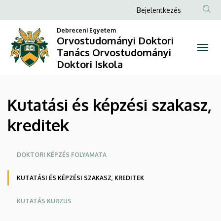
Kutatási
Ugrás
Anonim
Bejelentkezés
a
Felhasználói
és
tartalomra
Debreceni Egyetem
fiók
Orvostudományi Doktori
képzési
Tanács Orvostudományi
menüje
Doktori Iskola
szakasz,
kreditek
Kutatási és képzési szakasz,
|
kreditek
Orvostudományi
Doktori
Oldalmenü
DOKTORI KÉPZÉS FOLYAMATA
Tanács
KUTATÁSI ÉS KÉPZÉSI SZAKASZ, KREDITEK
Orvostudományi
KUTATÁS KURZUS
Doktori