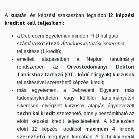
12 képzési
A kutatási és képzési szakaszban legalább
kreditet kell teljesíteni
:
a Debreceni Egyetemen minden PhD hallgató
kötelező
Általános kutatási ismeretek
számára
teljesítése (1 kredit);
emellett alapesetben a Neptun tanulmányi
Orvostudományi Doktori
rendszerben az
Tanácshoz tartozó (OT_ kódú tárgyak) kurzusok
teljesítésével szerezhető képzési kredit;
más egyetemen, a Debreceni Egyetem más
tudományterületén vagy külföldi tanulmányúton
sikeresen elvégzett kurzusok alapján úgynevezett
technikai kredit
szerezhető, amely beszámítható az
előírt képzési kredit teljesítéseként. A kötelezően
maximum 4 kredit
előírt 12 képzési kreditből
szerezhető
meg ilyen formában. A technikai kredit